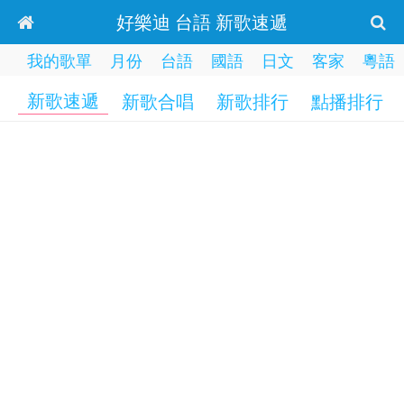
好樂迪 台語 新歌速遞
我的歌單
月份
台語
國語
日文
客家
粵語
新歌速遞
新歌合唱
新歌排行
點播排行