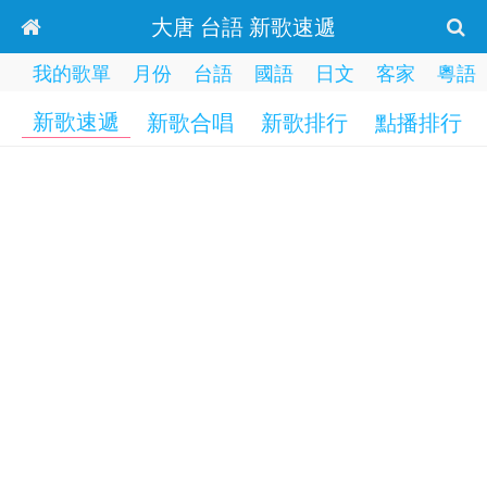
大唐 台語 新歌速遞
我的歌單
月份
台語
國語
日文
客家
粵語
新歌速遞
新歌合唱
新歌排行
點播排行