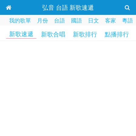
弘音 台語 新歌速遞
我的歌單
月份
台語
國語
日文
客家
粵語
新歌速遞
新歌合唱
新歌排行
點播排行