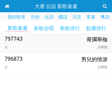
大唐 台語 新歌速遞
我的歌單
月份
台語
國語
日文
客家
粵語
新歌速遞
新歌合唱
新歌排行
點播排行
797743
甭擱舉枷
台
許鄭龍
796873
男兒的情淚
台
許鄭龍