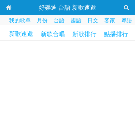
好樂迪 台語 新歌速遞
我的歌單
月份
台語
國語
日文
客家
粵語
新歌速遞
新歌合唱
新歌排行
點播排行