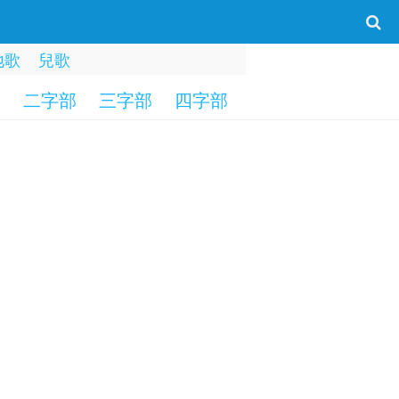
地歌
兒歌
部
二字部
三字部
四字部
五字部
六字部