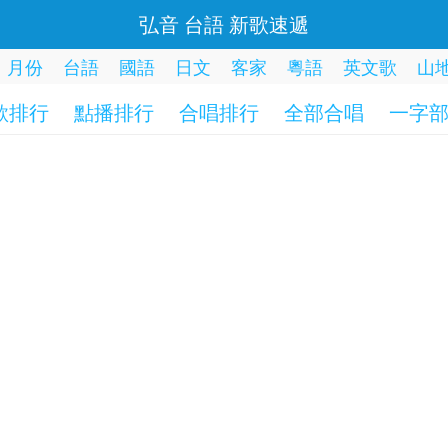
弘音 台語 新歌速遞
月份
台語
國語
日文
客家
粵語
英文歌
山
歌排行
點播排行
合唱排行
全部合唱
一字