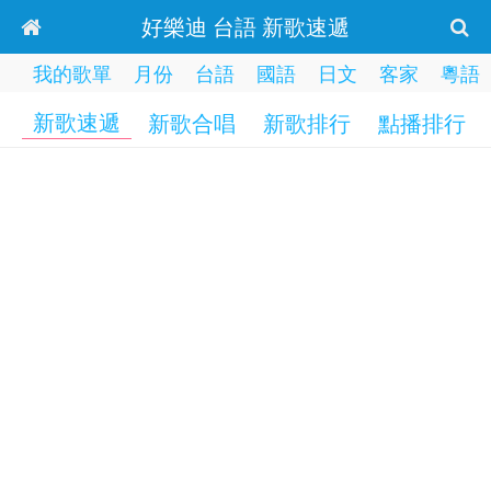
好樂迪 台語 新歌速遞
我的歌單
月份
台語
國語
日文
客家
粵語
新歌速遞
新歌合唱
新歌排行
點播排行