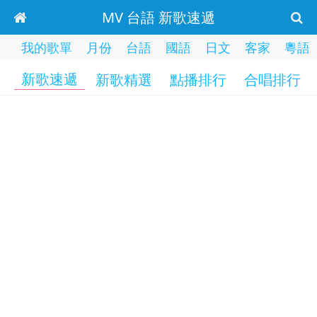
MV 台語 新歌速遞
我的歌單
月份
台語
國語
日文
客家
粵語
新歌速遞
新歌精選
點播排行
合唱排行