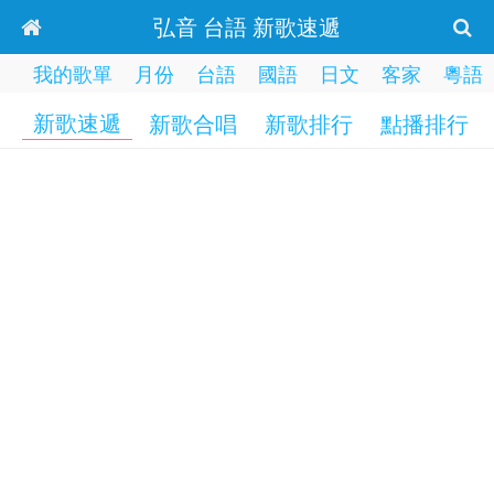
弘音 台語 新歌速遞
我的歌單
月份
台語
國語
日文
客家
粵語
新歌速遞
新歌合唱
新歌排行
點播排行