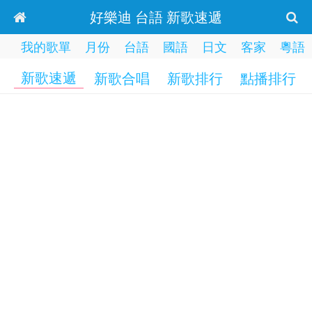
好樂迪 台語 新歌速遞
我的歌單
月份
台語
國語
日文
客家
粵語
新歌速遞
新歌合唱
新歌排行
點播排行