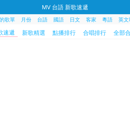
MV 台語 新歌速遞
的歌單
月份
台語
國語
日文
客家
粵語
英文
歌速遞
新歌精選
點播排行
合唱排行
全部