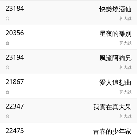
23184
快樂燒酒仙
台
郭大誠
20356
星夜的離別
台
郭大誠
23194
風流阿狗兄
台
郭大誠
21867
愛人追想曲
台
郭大誠
22347
我實在真大呆
台
郭大誠
22475
青春的少年家