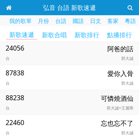
弘音 台語 新歌速遞
我的歌單
月份
台語
國語
日文
客家
粵語
新歌速遞
新歌合唱
新歌排行
點播排行
24056
阿爸的話
台
郭大誠
87838
愛你入骨
台
郭大誠
88238
可憐燒酒仙
台
郭大誠+王麗華
22460
忘也忘不了
台
郭大誠