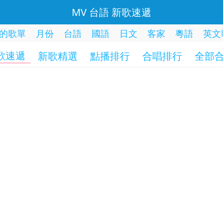
MV 台語 新歌速遞
的歌單
月份
台語
國語
日文
客家
粵語
英文
歌速遞
新歌精選
點播排行
合唱排行
全部