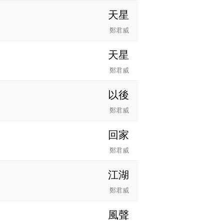
天星
鄭君威
天星
鄭君威
以後
鄭君威
回家
鄭君威
江湖
鄭君威
風聲