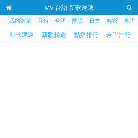
MV 台語 新歌速遞
我的歌單
月份
台語
國語
日文
客家
粵語
新歌速遞
新歌精選
點播排行
合唱排行