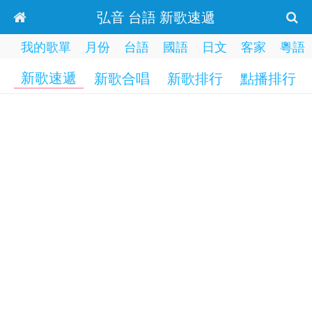
弘音 台語 新歌速遞
我的歌單
月份
台語
國語
日文
客家
粵語
新歌速遞
新歌合唱
新歌排行
點播排行