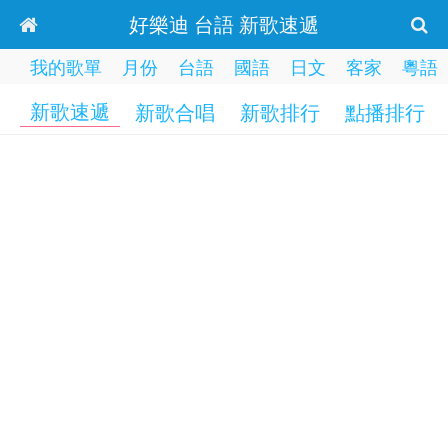
好樂迪 台語 新歌速遞
我的歌單
月份
台語
國語
日文
客家
粵語
新歌速遞
新歌合唱
新歌排行
點播排行