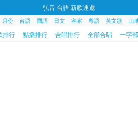
弘音 台語 新歌速遞
月份
台語
國語
日文
客家
粵語
英文歌
山
歌排行
點播排行
合唱排行
全部合唱
一字