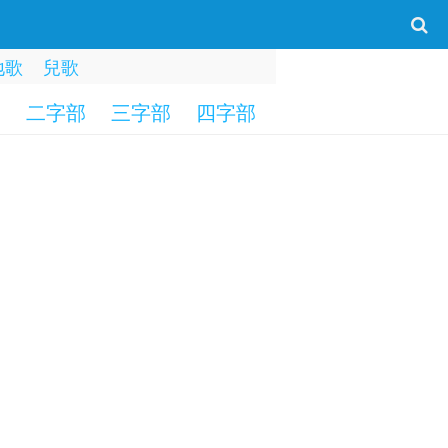
地歌
兒歌
部
二字部
三字部
四字部
五字部
六字部