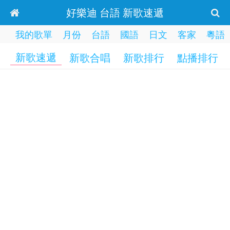
好樂迪 台語 新歌速遞
我的歌單
月份
台語
國語
日文
客家
粵語
新歌速遞
新歌合唱
新歌排行
點播排行