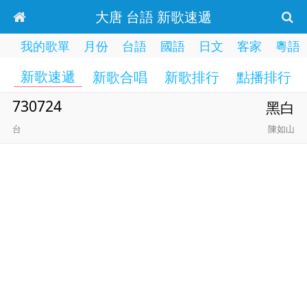
大唐 台語 新歌速遞
我的歌單
月份
台語
國語
日文
客家
粵語
新歌速遞
新歌合唱
新歌排行
點播排行
730724
黑白
台
陳如山