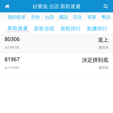
好樂迪 台語 新歌速遞
我的歌單
月份
台語
國語
日文
客家
粵語
新歌速遞
新歌合唱
新歌排行
點播排行
80306
道上
台109-09
陳思瑋
81967
決定拼到底
台114-09
陳思瑋