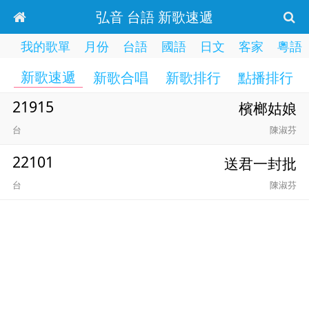
弘音 台語 新歌速遞
我的歌單
月份
台語
國語
日文
客家
粵語
新歌速遞
新歌合唱
新歌排行
點播排行
21915
檳榔姑娘
台
陳淑芬
22101
送君一封批
台
陳淑芬