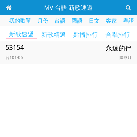
MV 台語 新歌速遞
我的歌單
月份
台語
國語
日文
客家
粵語
新歌速遞
新歌精選
點播排行
合唱排行
53154
永遠的伴
台101-06
陳燕月