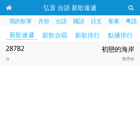
弘音 台語 新歌速遞
我的歌單
月份
台語
國語
日文
客家
粵語
新歌速遞
新歌合唱
新歌排行
點播排行
28782
初戀的海岸
台
陳秀枝