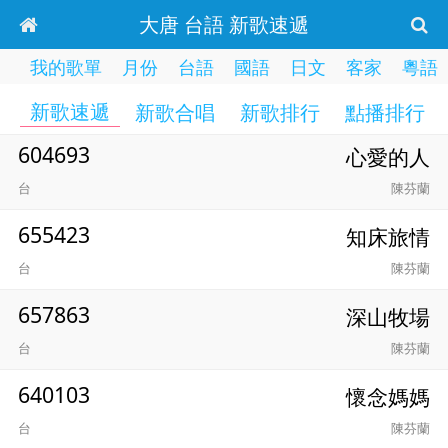
大唐 台語 新歌速遞
我的歌單
月份
台語
國語
日文
客家
粵語
新歌速遞
新歌合唱
新歌排行
點播排行
604693
心愛的人
台
陳芬蘭
655423
知床旅情
台
陳芬蘭
657863
深山牧場
台
陳芬蘭
640103
懷念媽媽
台
陳芬蘭