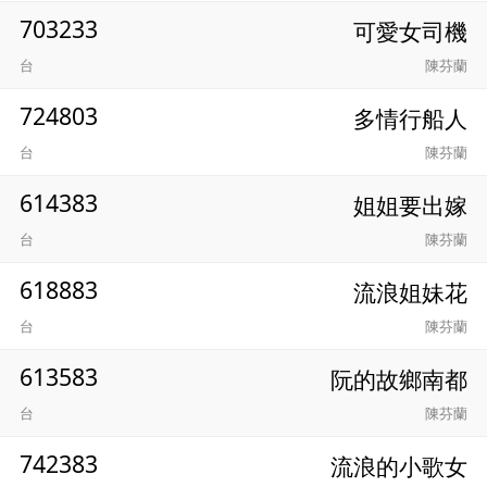
703233
可愛女司機
台
陳芬蘭
724803
多情行船人
台
陳芬蘭
614383
姐姐要出嫁
台
陳芬蘭
618883
流浪姐妹花
台
陳芬蘭
613583
阮的故鄉南都
台
陳芬蘭
742383
流浪的小歌女