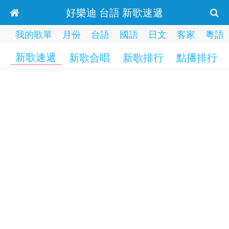
好樂迪 台語 新歌速遞
我的歌單
月份
台語
國語
日文
客家
粵語
新歌速遞
新歌合唱
新歌排行
點播排行