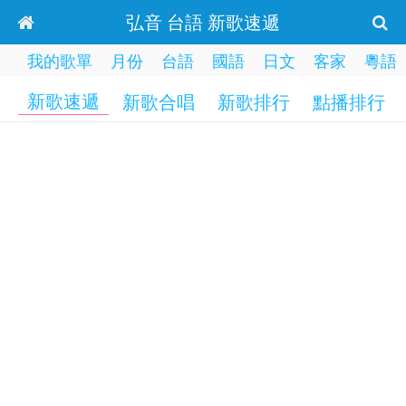
弘音 台語 新歌速遞
我的歌單
月份
台語
國語
日文
客家
粵語
新歌速遞
新歌合唱
新歌排行
點播排行