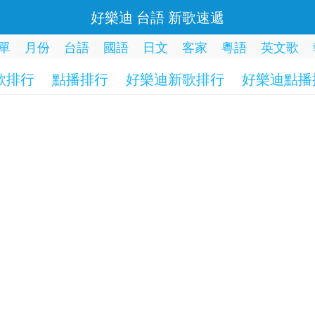
好樂迪 台語 新歌速遞
單
月份
台語
國語
日文
客家
粵語
英文歌
歌排行
點播排行
好樂迪新歌排行
好樂迪點播