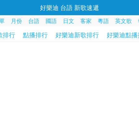
好樂迪 台語 新歌速遞
單
月份
台語
國語
日文
客家
粵語
英文歌
歌排行
點播排行
好樂迪新歌排行
好樂迪點播