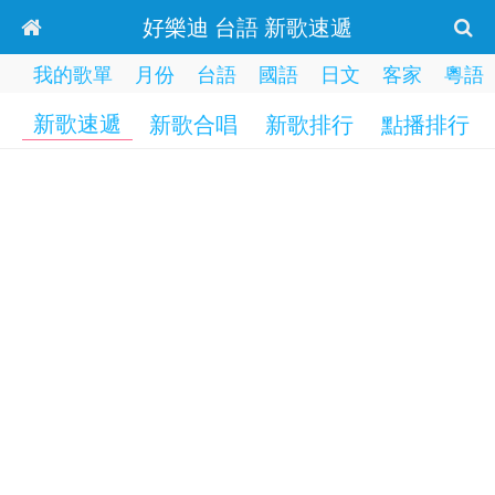
好樂迪 台語 新歌速遞
我的歌單
月份
台語
國語
日文
客家
粵語
新歌速遞
新歌合唱
新歌排行
點播排行