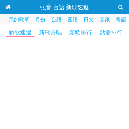
弘音 台語 新歌速遞
我的歌單
月份
台語
國語
日文
客家
粵語
新歌速遞
新歌合唱
新歌排行
點播排行