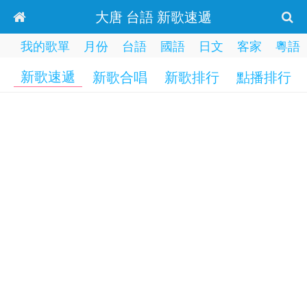
大唐 台語 新歌速遞
我的歌單
月份
台語
國語
日文
客家
粵語
新歌速遞
新歌合唱
新歌排行
點播排行