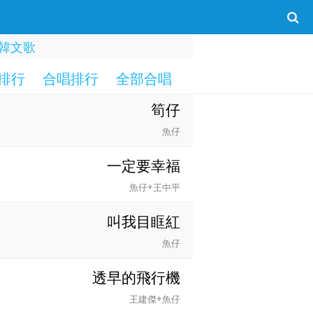
韓文歌
排行
合唱排行
全部合唱
一字部
二字部
筍仔
魚仔
一定要幸福
魚仔+王中平
叫我目眶紅
魚仔
透早的飛行機
王建傑+魚仔