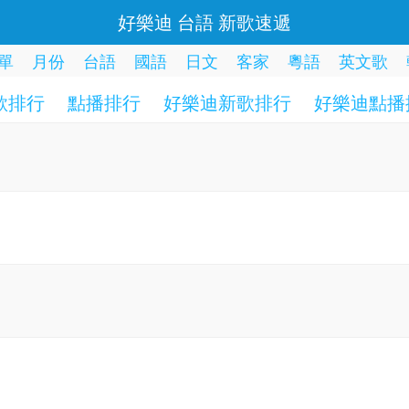
好樂迪 台語 新歌速遞
單
月份
台語
國語
日文
客家
粵語
英文歌
歌排行
點播排行
好樂迪新歌排行
好樂迪點播