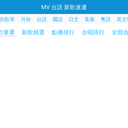
MV 台語 新歌速遞
的歌單
月份
台語
國語
日文
客家
粵語
英文
歌速遞
新歌精選
點播排行
合唱排行
全部