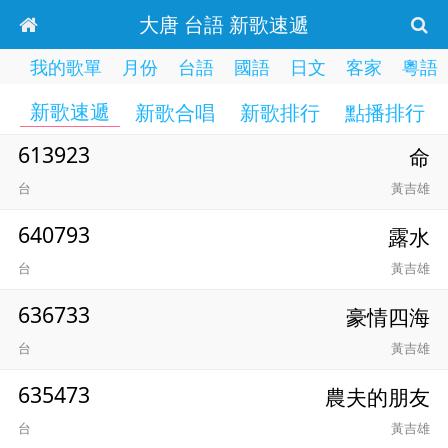
大唐 台語 新歌速遞
我的歌單
月份
台語
國語
日文
客家
粵語
新歌速遞
新歌合唱
新歌排行
點播排行
613923
命
台
黃吉雄
640793
露水
台
黃吉雄
636733
豪情四海
台
黃吉雄
635473
農夫的朋友
台
黃吉雄