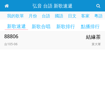
弘音 台語 新歌速遞
我的歌單
月份
台語
國語
日文
客家
粵語
新歌速遞
新歌合唱
新歌排行
點播排行
88806
結緣茶
台105-06
黃大軍