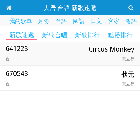
大唐 台語 新歌速遞
我的歌單
月份
台語
國語
日文
客家
粵語
新歌速遞
新歌合唱
新歌排行
點播排行
641223
Circus Monkey
台
黃立行
670543
狀元
台
黃立行