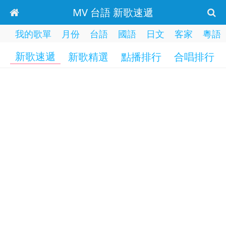
MV 台語 新歌速遞
我的歌單
月份
台語
國語
日文
客家
粵語
新歌速遞
新歌精選
點播排行
合唱排行