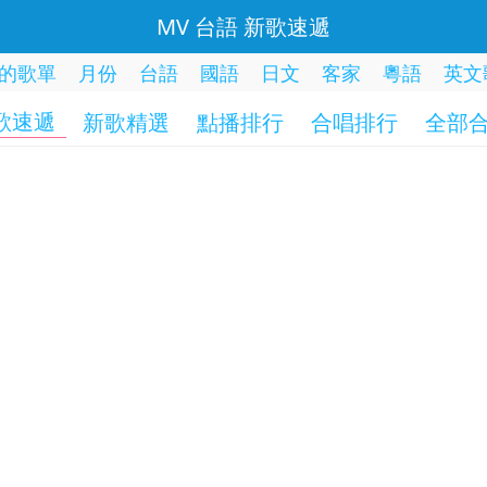
MV 台語 新歌速遞
的歌單
月份
台語
國語
日文
客家
粵語
英文
歌速遞
新歌精選
點播排行
合唱排行
全部