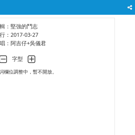
輯：堅強的鬥志
行：2017-03-27
唱：阿吉仔+吳儀君
字型
詞欄位調整中，暫不開放。