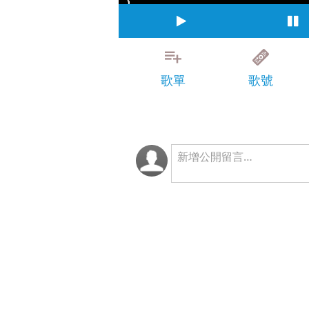
歌單
歌號