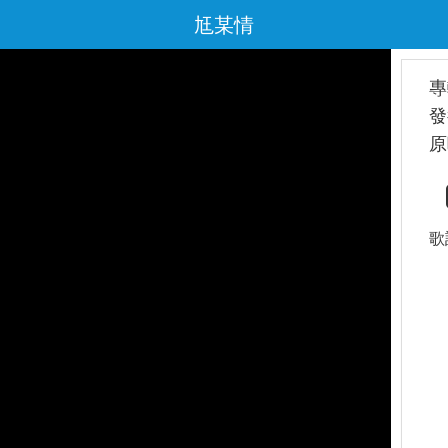
尪某情
專
發
原
歌