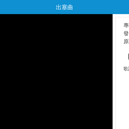
出塞曲
專
發
原
歌