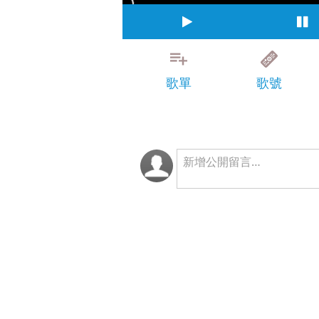
歌單
歌號