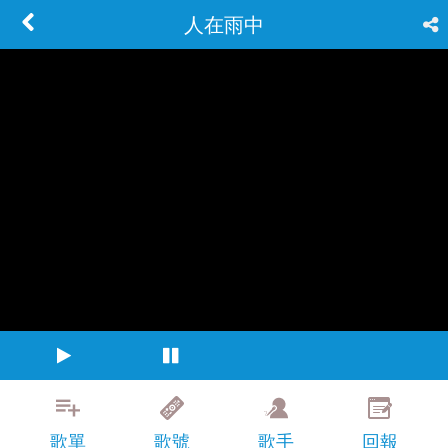
人在雨中
歌單
歌號
歌手
回報