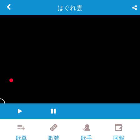
はぐれ雲
歌單
歌號
歌手
回報