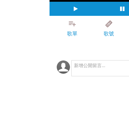
歌單
歌號