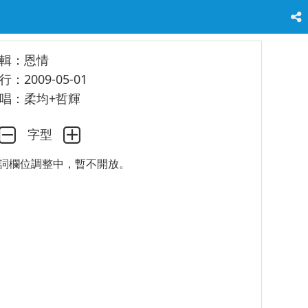
輯：恩情
行：2009-05-01
唱：柔均+哲輝
字型
詞欄位調整中，暫不開放。