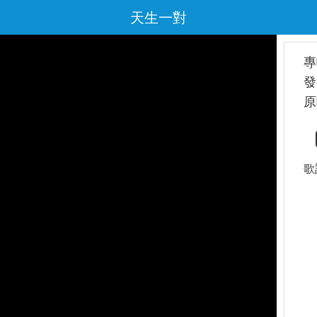
天生一對
專
發
原
歌