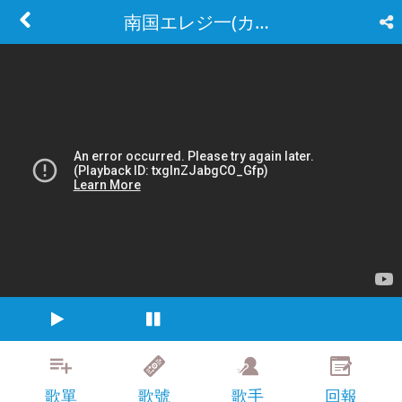
南国エレジ一(カラ)
歌單
歌號
歌手
回報