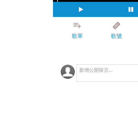
歌單
歌號