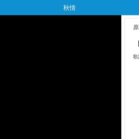
秋情
原
歌