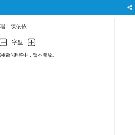
唱：陳依依
字型
詞欄位調整中，暫不開放。