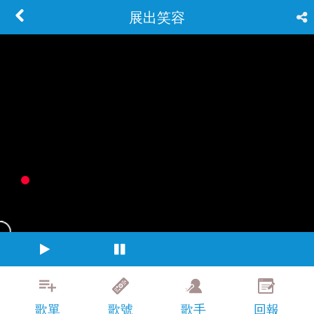
展出笑容
歌單
歌號
歌手
回報