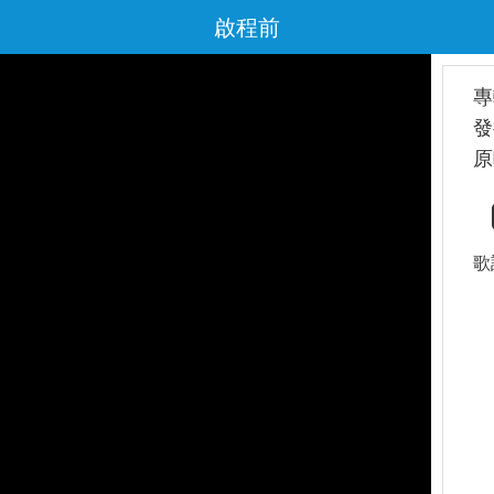
啟程前
專
發
原
歌