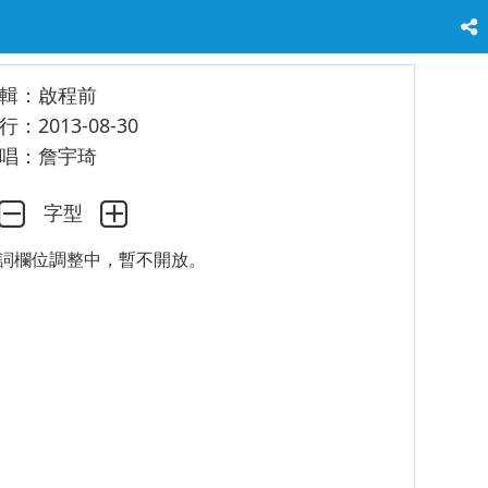
輯：啟程前
行：2013-08-30
唱：詹宇琦
字型
詞欄位調整中，暫不開放。