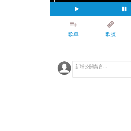
歌單
歌號