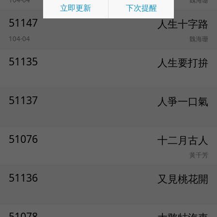
104-04
魏海珊
立即更新
下次提醒
51147
人生十字路
104-04
魏海珊
51135
人生要打拚
51137
人爭一口氣
51076
十二月古人
黃千芳
51136
又見桃花開
51078