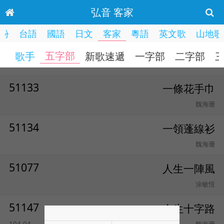
弘音 客家
份
台語
國語
日文
客家
粵語
英文歌
山地歌
五字部
歌手
新歌速遞
一字部
二字部
51133
一條花手巾
魏海珊
51134
一領蓬線衫
魏海珊
51077
人生一陣風
涂敏恆
51147
人生十字路