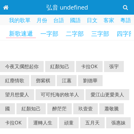
弘音 undefined
我的歌單
月份
台語
國語
日文
客家
粵語
新歌速遞
一字部
二字部
三字部
四字
今夜又擱想起你
紅顏知己
卡拉OK
張宇
紅塵情歌
鄧紫棋
江蕙
劉德華
望月想愛人
可可托海的牧羊人
愛江山更愛美人
國
紅顏知己
醉茫茫
玖壹壹
蕭敬騰
卡拉OK
運轉人生
頑童
五月天
張惠妹